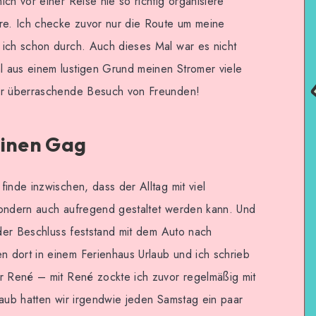
ch vor einer Reise nie so richtig organisiere
hre. Ich checke zuvor nur die Route um meine
 ich schon durch. Auch dieses Mal war es nicht
 aus einem lustigen Grund meinen Stromer viele
Der überraschende Besuch von Freunden!
einen Gag
inde inzwischen, dass der Alltag mit viel
sondern auch aufregend gestaltet werden kann. Und
 der Beschluss feststand mit dem Auto nach
 dort in einem Ferienhaus Urlaub und ich schrieb
ar René – mit René zockte ich zuvor regelmäßig mit
laub hatten wir irgendwie jeden Samstag ein paar