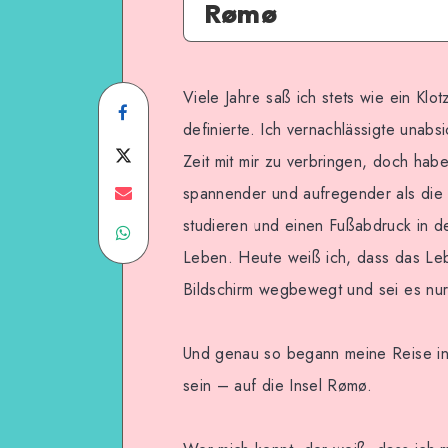
Rømø
Viele Jahre saß ich stets wie ein Klo
Share
definierte. Ich vernachlässigte unabs
on
Share
Zeit mit mir zu verbringen, doch ha
Facebook
on
Share
spannender und aufregender als die W
studieren und einen Fußabdruck in de
Share
Twitter
on
Leben. Heute weiß ich, dass das Leb
on
Email
Bildschirm wegbewegt und sei es nur 
WhatsApp
Und genau so begann meine Reise in
sein – auf die Insel Rømø.