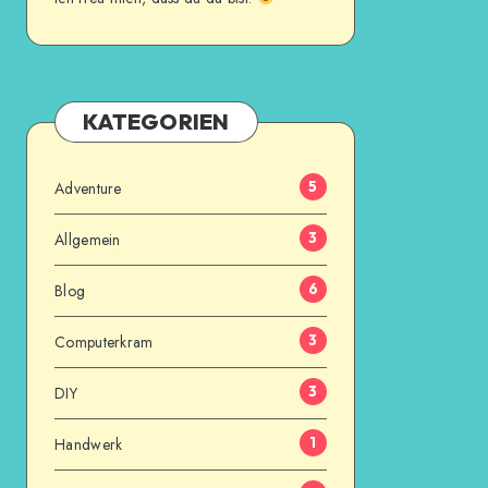
KATEGORIEN
Adventure
5
Allgemein
3
Blog
6
Computerkram
3
DIY
3
Handwerk
1