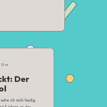
r 13 m
ckt: Der
ol
 sehe ich mich häufig
it 5 Jahren an der