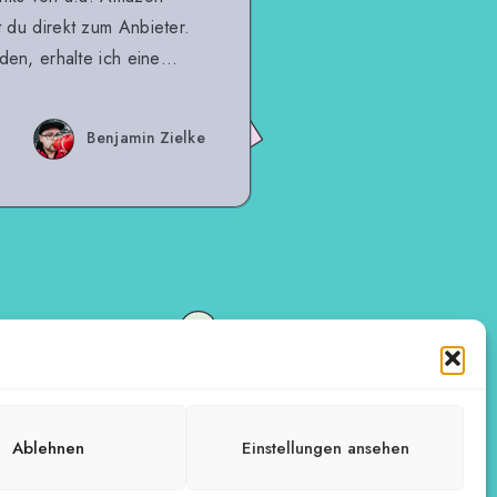
t du direkt zum Anbieter.
iden, erhalte ich ei­ne…
Benjamin Zielke
Ablehnen
Einstellungen ansehen