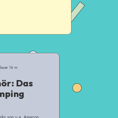
dauer 16 m
ör: Das
amping
links von u.a. Amazon