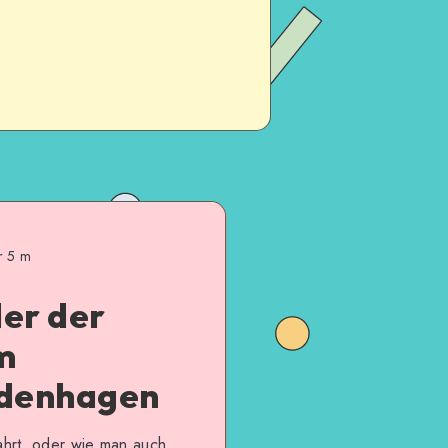
r 5 m
er der
m
odenhagen
ahrt, oder wie man auch