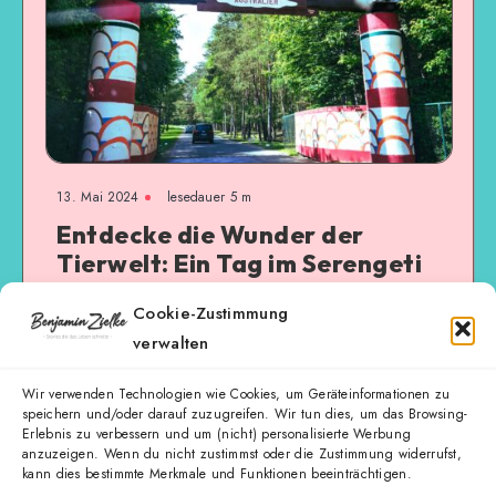
13. Mai 2024
lesedauer 5 m
Entdecke die Wunder der
Tierwelt: Ein Tag im Serengeti
Park Hodenhagen
Cookie-Zustimmung
verwalten
Es war der 09. Mai 2024 – Christi Himmelfahrt, oder wie
man auch umgangssprachlich sagt: Vatertag! Für mich
war klar, dass ich nicht Zuhause rumsitzen…
Wir verwenden Technologien wie Cookies, um Geräteinformationen zu
speichern und/oder darauf zuzugreifen. Wir tun dies, um das Browsing-
Erlebnis zu verbessern und um (nicht) personalisierte Werbung
Weiterlesen
anzuzeigen. Wenn du nicht zustimmst oder die Zustimmung widerrufst,
kann dies bestimmte Merkmale und Funktionen beeinträchtigen.