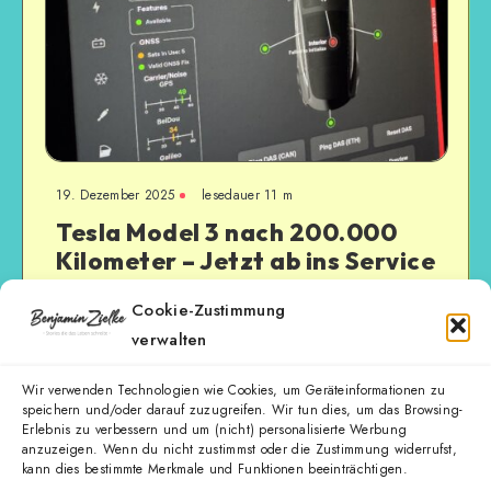
19. Dezember 2025
lesedauer 11 m
Tesla Model 3 nach 200.000
Kilometer – Jetzt ab ins Service
Center
Cookie-Zustimmung
verwalten
Oh oh oh… was ist denn da los? Ganz schön reißerische
Überschrift und wenn ich ehrlich sein soll, hab ich sie
sogar abgemildert, da ich…
Wir verwenden Technologien wie Cookies, um Geräteinformationen zu
speichern und/oder darauf zuzugreifen. Wir tun dies, um das Browsing-
Erlebnis zu verbessern und um (nicht) personalisierte Werbung
Weiterlesen
anzuzeigen. Wenn du nicht zustimmst oder die Zustimmung widerrufst,
kann dies bestimmte Merkmale und Funktionen beeinträchtigen.